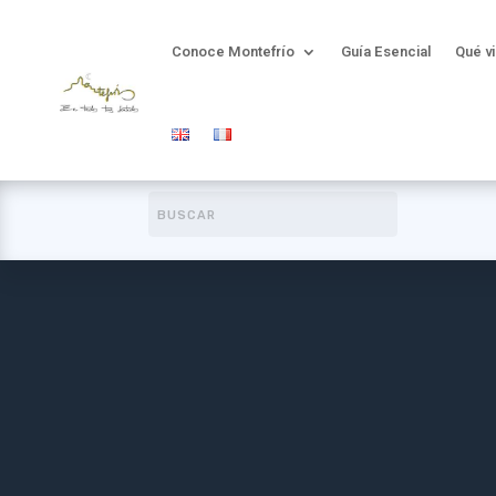
Conoce Montefrío
Guía Esencial
Qué vi