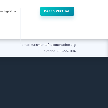
na digital
PASEO VIRTUAL
email:
turismontefrio@montefrio.org
| Teléfono:
958 336 004